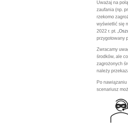
Uważaj na połą
zaufania (np. 
rzekomo zagroż
wyświetlić się 
2022 r. pt. „
Oszu
przygotowany p
Zwracamy uwagę,
środków, ale c
zagrożonych śr
należy przekaza
Po nawiązaniu 
scenariusz moż