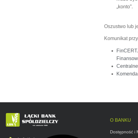
„konto”.
Oszustwo lub je
Komunikat przy
FinCERT.
Finanso
Centralne
Komenda 
O BANKU
Dostępność i 