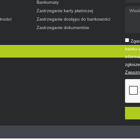
Bankomaty
Zastrzeganie karty płatniczej
tności
Zastrzeganie dostępu do bankowości
Zastrzeganie dokumentów
Zgad
banku w
informa
zgłosze
Zapozna
Altern