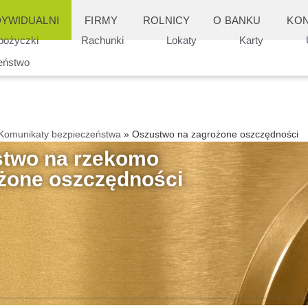
DYWIDUALNI
FIRMY
ROLNICY
O BANKU
KON
 pożyczki
Rachunki
Lokaty
Karty
eństwo
Komunikaty bezpieczeństwa
»
Oszustwo na zagrożone oszczędności
two na rzekomo
żone oszczędności