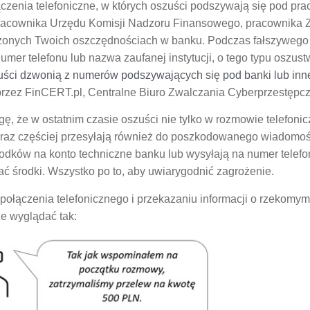
czenia telefoniczne, w których oszuści podszywają się pod pr
pracownika Urzędu Komisji Nadzoru Finansowego, pracownika Z
onych Twoich oszczędnościach w banku. Podczas fałszywego 
numer telefonu lub nazwa zaufanej instytucji, o tego typu oszus
ści dzwonią z numerów podszywających się pod banki lub inne 
rzez FinCERT.pl, Centralne Biuro Zwalczania Cyberprzestępcz
 że w ostatnim czasie oszuści nie tylko w rozmowie telefonicz
oraz częściej przesyłają również do poszkodowanego wiadom
odków na konto techniczne banku lub wysyłają na numer telefo
ć środki. Wszystko po to, aby uwiarygodnić zagrożenie.
połączenia telefonicznego i przekazaniu informacji o rzekomym
e wyglądać tak: