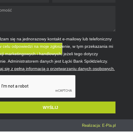
zam się na jednorazowy kontakt e-mailowy lub telefoniczny
 celu odpowiedzi na moje zgłoszenie, w tym przekazania mi
cji marketingowych i handlowych, jeżeli tego dotyczy
nie. Administratorem danych jest Łącki Bank Spółdzielczy.
j się z pełną informacją o przetwarzaniu danych osobowych.
WYŚLIJ
ative:
Realizacja: E-Pla.pl