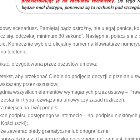
ładowy scenariusz. Pamiętaj bądź ostrożny, nie ulegaj panice,
ącz się, odczekaj minimum 30 sekund”. Następnie, połącz się z b
ie. Koniecznie wybierz oficjalny numer na klawiaturze numerycz
na telefonie.
zukać, przygotowana przez oszustów umowa:
pretekst, aby przekonać Ciebie do podjęcia decyzji o przelaniu 
wskazany przez oszustów;
ędnia wszystkich elementów wymaganych przez ustawę – Prawo
zesłanki i trybu rozwiązania umowy czy zasad rozliczeń;
ra miejsca na Twój podpis;
kan podpisu dostępnego w Internecie – np. podpisu niektórych 
Kościuszki);
że zawierać błędy gramatyczne lub ortograficzne;
sporządzona z użyciem języka potocznego np. zamiast terminu