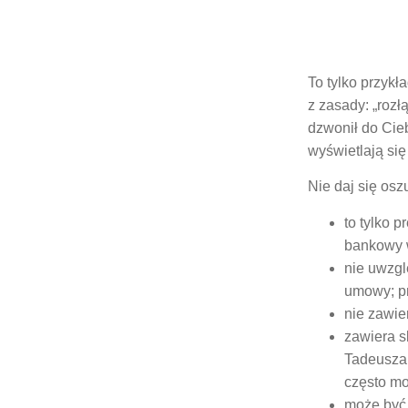
To tylko przyk
z zasady: „rozł
dzwonił do Cieb
wyświetlają się 
Nie daj się os
to tylko 
bankowy 
nie uwzgl
umowy; pr
nie zawie
zawiera s
Tadeusza 
często mo
może być 