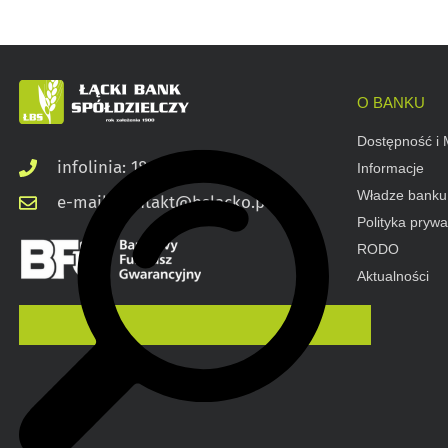
O BANKU
Dostępność i 
infolinia: 18 545 03 00
Informacje
Władze banku
e-mail: kontakt@bslacko.pl
Polityka prywa
RODO
Aktualności