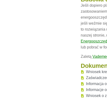
Jeśli dopiero 
zastosowaniem 
energooszczędn
jeśli weźmie si
to rozwiązania 
naszej stronie,
Energooszczę
lub pobrać w fo
Zaletą
Vademe
Dokument
Wniosek kr
Zaświadczen
Informacja o
Informacje 
Wniosek o z