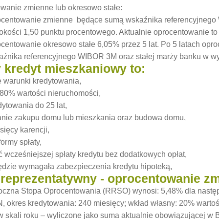
wanie zmienne lub okresowo stałe:
ocentowanie zmienne będące sumą wskaźnika referencyjnego 
kości 1,50 punktu procentowego. Aktualnie oprocentowanie to 
ocentowanie okresowo stałe 6,05% przez 5 lat. Po 5 latach o
aźnika referencyjnego WIBOR 3M oraz stałej marży banku w wy
kredyt mieszkaniowy to:
e warunki kredytowania,
 80% wartości nieruchomości,
dytowania do 25 lat,
anie zakupu domu lub mieszkania oraz budowa domu,
sięcy karencji,
ormy spłaty,
 wcześniejszej spłaty kredytu bez dodatkowych opłat,
dzie wymagała zabezpieczenia kredytu hipoteką,
 reprezentatywny - oprocentowanie z
czna Stopa Oprocentowania (RRSO) wynosi: 5,48% dla następu
, okres kredytowania: 240 miesięcy; wkład własny: 20% warto
w skali roku – wyliczone jako suma aktualnie obowiązującej w