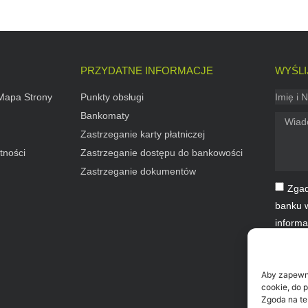
PRZYDATNE INFORMACJE
WYŚLI
Mapa Strony
Punkty obsługi
Bankomaty
Zastrzeganie karty płatniczej
tności
Zastrzeganie dostępu do bankowości
Zastrzeganie dokumentów
Zgad
banku w
informa
zgłosze
Zapozna
Aby zapewnić
cookie, do 
Zgoda na te