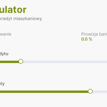
ulator
redyt mieszkaniowy
wanie
Prowizja ban
0.0 %
dytu
aty