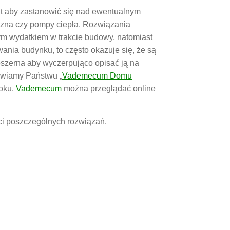
nt aby zastanowić się nad ewentualnym
czna czy pompy ciepła. Rozwiązania
ym wydatkiem w trakcie budowy, natomiast
ania budynku, to często okazuje się, że są
obszerna aby wyczerpująco opisać ją na
tawiamy Państwu „
V
ademecum Domu
oku.
Vademecum
można przeglądać online
ści poszczególnych rozwiązań.