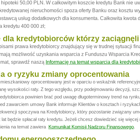
 hipoteki 50,00 PLN. W całkowitym koszcie kredytu Bank nie u
kredytowanej nieruchomości spoza oferty Banku oraz kosztu w
dostawcą usług dodatkowych dla konsumenta. Całkowita kwota 
 kredytu 400 000 zł;
 dla kredytobiorców którzy zaciągnęl
isami prawa kredytobiorcy znajdujący się w trudnej sytuacji fin
mają możliwość uzyskania wsparcia z Funduszu Wsparcia Kredy
temat, sprawdź naszą
Informację na temat wsparcia dla kredytob
ja o ryzyku zmiany oprocentowania
mieszkaniowy oprocentowany jest w oparciu o wskaźnik referency
ę wysokości raty. Z tego względu, przy podejmowaniu decyzji, szcz
edytobiorca powinien brać pod uwagę długoterminowy trend na rynku,
zed zawarciem umowy Bank informuje Klientów o kosztach i ryzykac
nsekwencji spoczywa na Kredytobiorcy, który pozostanie związany umo
ąt lat będzie spłacał raty kredytu. Jeżeli chcesz dowiedzieć się więc
ienia na temat zawiera
Komunikat Komisji Nadzoru Finansowego
.
domu energooszczędnego