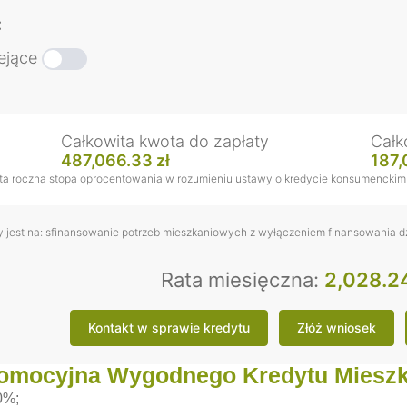
:
lejące
Całkowita kwota do zapłaty
Całk
487,066.33 zł
187,
ta roczna stopa oprocentowania w rozumieniu ustawy o kredycie konsumenckim
y jest na: sfinansowanie potrzeb mieszkaniowych z wyłączeniem finansowania dzi
Rata miesięczna:
2,028.24
Kontakt w sprawie kredytu
Złóż wniosek
romocyjna Wygodnego Kredytu Miesz
0%;