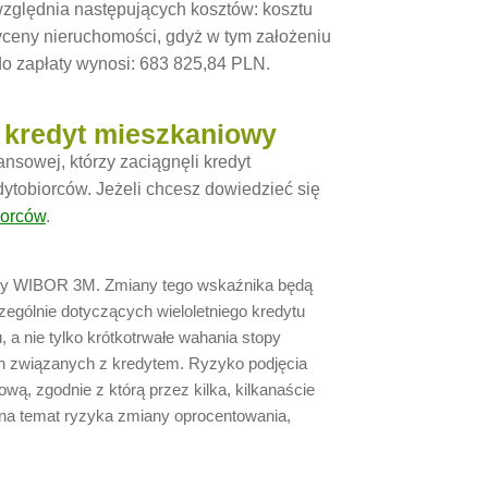
względnia następujących kosztów: kosztu
yceny nieruchomości, gdyż w tym założeniu
do zapłaty wynosi: 683 825,84 PLN.
i kredyt mieszkaniowy
ansowej, którzy zaciągnęli kredyt
tobiorców. Jeżeli chcesz dowiedzieć się
iorców
.
jny WIBOR 3M. Zmiany tego wskaźnika będą
ególnie dotyczących wieloletniego kredytu
 a nie tylko krótkotrwałe wahania stopy
h związanych z kredytem. Ryzyko podjęcia
wą, zgodnie z którą przez kilka, kilkanaście
ej na temat ryzyka zmiany oprocentowania,