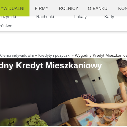
DYWIDUALNI
FIRMY
ROLNICY
O BANKU
KON
 pożyczki
Rachunki
Lokaty
Karty
eństwo
Klienci indywidualni
»
Kredyty i pożyczki
»
Wygodny Kredyt Mieszkanio
ny Kredyt Mieszkaniowy