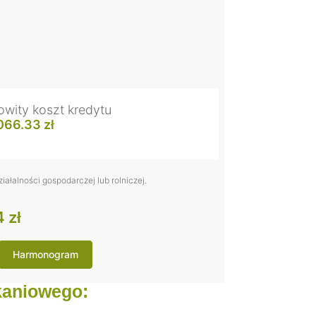
owity koszt kredytu
066.33 zł
ałalności gospodarczej lub rolniczej.
 zł
Harmonogram
kaniowego: