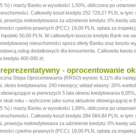
 %) i marży Banku w wysokości 1,50%, obliczona po ustanowie
ieruchomości. Całkowity koszt kredytu 252 729,27 PLN, w tym:
, prowizja niekredytowana za udzielenie kredytu: 0% kwoty ud
nności cywilno-prawnych (PCC): 19,00 PLN, opłata za inspekcj
 hipoteki 50,00 PLN. W całkowitym koszcie kredytu Bank nie u
kredytowanej nieruchomości spoza oferty Banku oraz kosztu w
dostawcą usług dodatkowych dla konsumenta. Całkowita kwota 
 kredytu 400 000 zł;
 reprezentatywny - oprocentowanie ok
czna Stopa Oprocentowania (RRSO) wynosi: 6,11% dla następu
, okres kredytowania: 240 miesięcy; wkład własny: 20% warto
 obowiązujące w pierwszych 5 lata okresu kredytowania 6,05%
w skali roku – wyliczone jako suma aktualnie obowiązującej w
 %) i marży Banku w wysokości 1,99%, obliczona po ustanowie
ieruchomości. Całkowity koszt kredytu 284 084,84 PLN, w tym:
, prowizja niekredytowana za udzielenie kredytu: 0% kwoty ud
nności cywilno-prawnych (PCC): 19,00 PLN, opłata za inspekcj