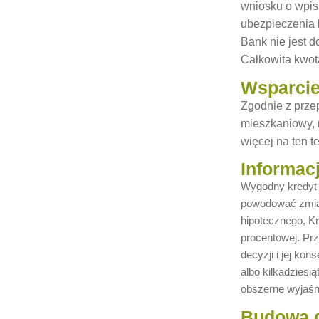
wniosku o wpis
ubezpieczenia 
Bank nie jest 
Całkowita kwota
Wsparcie
Zgodnie z przep
mieszkaniowy, 
więcej na ten 
Informac
Wygodny kredyt 
powodować zmian
hipotecznego, Kr
procentowej. Pr
decyzji i jej ko
albo kilkadziesi
obszerne wyjaśn
Budowa 