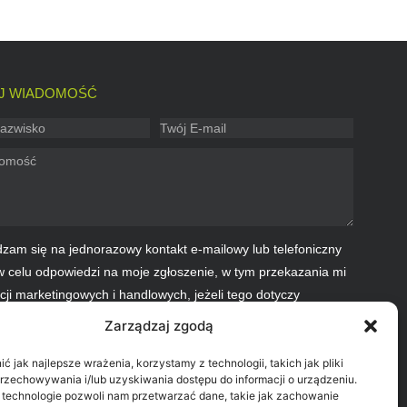
J WIADOMOŚĆ
zam się na jednorazowy kontakt e-mailowy lub telefoniczny
 celu odpowiedzi na moje zgłoszenie, w tym przekazania mi
cji marketingowych i handlowych, jeżeli tego dotyczy
nie. Administratorem danych jest Łącki Bank Spółdzielczy.
Zarządzaj zgodą
j się z pełną informacją o przetwarzaniu danych osobowych.
 jak najlepsze wrażenia, korzystamy z technologii, takich jak pliki
przechowywania i/lub uzyskiwania dostępu do informacji o urządzeniu.
 technologie pozwoli nam przetwarzać dane, takie jak zachowanie