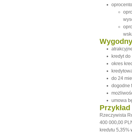
oprocento
opr
wyso
opr
wsk
Wygodny 
atrakcyjn
kredyt do
okres kre
kredytow
do 24 mie
dogodne f
możliwość
umowa bę
Przykład
Rzeczywista Ro
400 000,00 PLN
kredytu 5,35% 