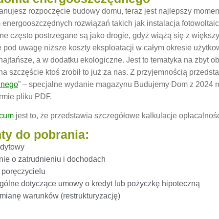
planujesz rozpoczęcie budowy domu, teraz jest najlepszy mome
energooszczędnych rozwiązań takich jak instalacja fotowoltai
e często postrzegane są jako drogie, gdyż wiążą się z większ
ę pod uwagę niższe koszty eksploatacji w całym okresie użytkow
najtańsze, a w dodatku ekologiczne. Jest to tematyka na zbyt 
 na szczęście ktoś zrobił to już za nas. Z przyjemnością przeds
dnego
” – specjalne wydanie magazynu Budujemy Dom z 2024 r
rmie pliku PDF.
cum
jest to, że przedstawia szczegółowe kalkulacje opłacalno
y do pobrania:
edytowy
ie o zatrudnieniu i dochodach
 poręczycielu
ogólne dotyczące umowy o kredyt lub pożyczkę hipoteczną
mianę warunków (restrukturyzację)