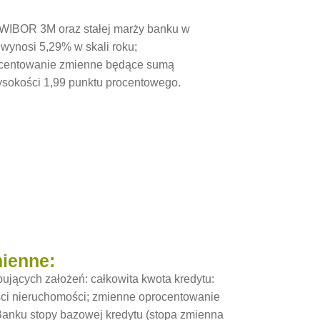
WIBOR 3M oraz stałej marży banku w
wynosi 5,29% w skali roku;
procentowanie zmienne będące sumą
sokości 1,99 punktu procentowego.
mienne:
jących założeń: całkowita kwota kredytu:
ści nieruchomości; zmienne oprocentowanie
 Banku stopy bazowej kredytu (stopa zmienna