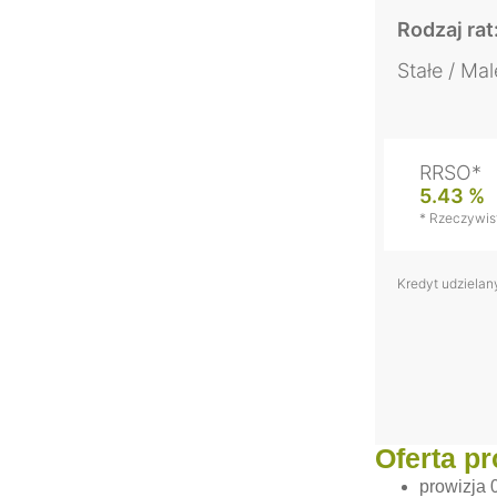
Rodzaj rat
Stałe / Ma
RRSO*
5.43 %
* Rzeczywis
Kredyt udzielan
Oferta p
prowizja 