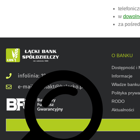
telefoni
w
dowoln
za pośre
O BANKU
Dostępność i 
infolinia: 18 545 03 00
Informacje
Władze banku
e-mail: kontakt@bslacko.pl
Polityka prywa
RODO
Aktualności