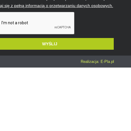
j się z pełną informacją o przetwarzaniu danych osobowych.
WYŚLIJ
ative:
Realizacja: E-Pla.pl