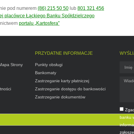
cznie pod numerem
(86) 215 50 50
lub
801 321 456
ej placówce Łąckiego Banku Spółdzielczego
dnictwem
portalu „Kartosfera”
PRZYDATNE INFORMACJE
WYŚLI
Mapa Strony
Punkty obsługi
Bankomaty
Zastrzeganie karty płatniczej
tności
Zastrzeganie dostępu do bankowości
Zastrzeganie dokumentów
Zgad
banku w
informa
zgłosze