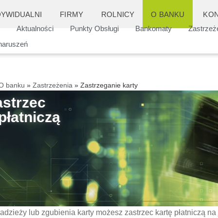
DYWIDUALNI
FIRMY
ROLNICY
O BANKU
KON
Aktualności
Punkty Obsługi
Bankomaty
Zastrzeż
naruszeń
O banku
»
Zastrzeżenia
»
Zastrzeganie karty
astrzec
płatniczą
adzieży lub zgubienia karty możesz zastrzec kartę płatniczą n