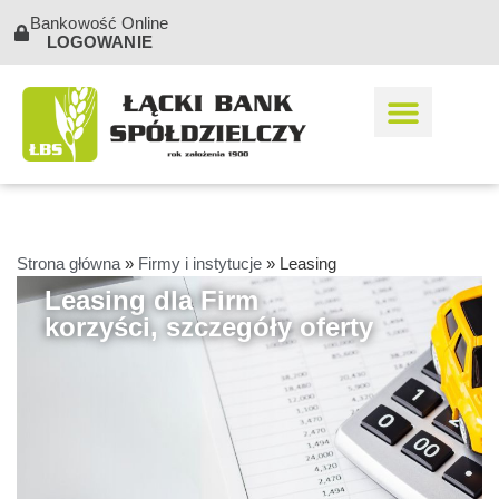
Bankowość Online
LOGOWANIE
Strona główna
»
Firmy i instytucje
»
Leasing
Leasing dla Firm
korzyści, szczegóły oferty